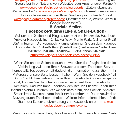
Google bei Ihrer Nutzung von Websites oder Apps unserer Partner“)
www.google.com/policies/technologies/ads
(„Datennutzung zu
Werbezwecken“),
www.google.de/settings/ads
(„Informationen verwalt
die Google verwendet, um Ihnen Werbung einzublenden“) und
www.google.com/ads/preferences/
(„Bestimmen Sie, welche Werbu
Google Ihnen zeigt“).
8. Soziale Medien
Facebook-Plugins (Like & Share-Button)
Auf unseren Seiten sind Plugins des sozialen Netzwerks Facebook
Anbieter Facebook Inc., 1 Hacker Way, Menlo Park, California 9402
USA, integriert. Die Facebook-Plugins erkennen Sie an dem Faceboo
Logo oder dem "Like-Button" ("Gefällt mir") auf unserer Seite. Eine
Übersicht über die Facebook-Plugins finden Sie hier:
https://developers.facebook.com/docs/plugins/
.
Wenn Sie unsere Seiten besuchen, wird über das Plugin eine direkt
Verbindung zwischen Ihrem Browser und dem Facebook-Server
hergestellt. Facebook erhält dadurch die Information, dass Sie mit Ih
IP-Adresse unsere Seite besucht haben. Wenn Sie den Facebook "Li
Button" anklicken während Sie in Ihrem Facebook-Account eingelog
sind, können Sie die Inhalte unserer Seiten auf Ihrem Facebook-Prof
verlinken. Dadurch kann Facebook den Besuch unserer Seiten Ihre
Benutzerkonto zuordnen. Wir weisen darauf hin, dass wir als Anbieter 
Seiten keine Kenntnis vom Inhalt der übermittelten Daten sowie der
Nutzung durch Facebook erhalten. Weitere Informationen hierzu find
Sie in der Datenschutzerklärung von Facebook unter:
https://de-
de.facebook.com/policy.php
.
Wenn Sie nicht wünschen, dass Facebook den Besuch unserer Seit