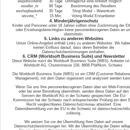
wspollsvoterid
30 Tage
Umfrage/nur eine Antwort möglich
reseller_nr
90 Tage
Bestimmung des Resellers
wsshopbasketid
30 Tage
Shop Modul – Warenkorb
wsvote_*
15 Min.
Voting Modul Erstanbieter
4. Minderjährigenschutz
Kinder und Personen unter 18 Jahren sollten ohne Zustimmung der El
oder Erziehungsberechtigten keine personenbezogenen Daten an u
übermitteln.
5. Links zu anderen Websites
Unser Online-Angebot enthält Links zu anderen Websites. Wir habe
keinen Einfluss darauf, dass deren Betreiber die
Datenschutzbestimmungen einhalten.
6. CRM (Worldsoft Business Suite) und Newsletter
Diese Website nutzt die Worldsoft Business Suite (WBS). Anbieter ist
Worldsoft AG, Churerstrasse 158, 8808 Pfäffikon, Schweiz.
Die Worldsoft Business Suite (WBS) ist ein CRM (Customer Relations
Management), mit dem Daten organisiert und analysiert werden kan
Wenn Sie uns Ihre personenbezogenen Daten über ein Web-Formula
oder bei einer Bestellung übermitteln, werden diese Daten auf den
Servern der Worldsoft AG in der Schweiz gespeichert. Die EU-
Kommission hat der Schweiz nach entsprechender Prüfung ein dem 
Recht vergleichbares Datenschutzniveau attestiert. Eine
Datenübermittlung von der EU in die Schweiz ist datenschutzrechtli
zulässig.
Wir weisen Sie vor der Übermittlung Ihrer Daten auf unsere
Datenschutzbestimmungen hin. Mit der Übermittlung der Daten willig