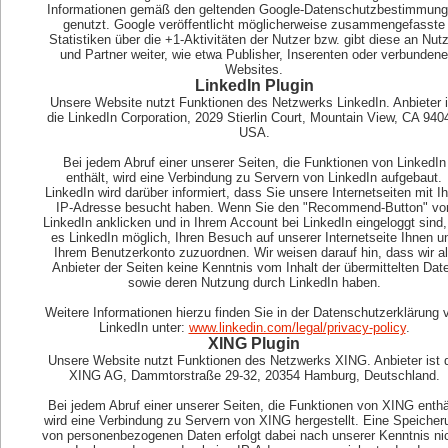
Informationen gemäß den geltenden Google-Datenschutzbestimmun
genutzt. Google veröffentlicht möglicherweise zusammengefasste
Statistiken über die +1-Aktivitäten der Nutzer bzw. gibt diese an Nut
und Partner weiter, wie etwa Publisher, Inserenten oder verbundene
Websites.
LinkedIn Plugin
Unsere Website nutzt Funktionen des Netzwerks LinkedIn. Anbieter i
die LinkedIn Corporation, 2029 Stierlin Court, Mountain View, CA 940
USA.
Bei jedem Abruf einer unserer Seiten, die Funktionen von LinkedIn
enthält, wird eine Verbindung zu Servern von LinkedIn aufgebaut.
LinkedIn wird darüber informiert, dass Sie unsere Internetseiten mit Ih
IP-Adresse besucht haben. Wenn Sie den "Recommend-Button" vo
LinkedIn anklicken und in Ihrem Account bei LinkedIn eingeloggt sind, 
es LinkedIn möglich, Ihren Besuch auf unserer Internetseite Ihnen u
Ihrem Benutzerkonto zuzuordnen. Wir weisen darauf hin, dass wir a
Anbieter der Seiten keine Kenntnis vom Inhalt der übermittelten Dat
sowie deren Nutzung durch LinkedIn haben.
Weitere Informationen hierzu finden Sie in der Datenschutzerklärung 
LinkedIn unter:
www.linkedin.com/legal/privacy-policy
.
XING Plugin
Unsere Website nutzt Funktionen des Netzwerks XING. Anbieter ist 
XING AG, Dammtorstraße 29-32, 20354 Hamburg, Deutschland.
Bei jedem Abruf einer unserer Seiten, die Funktionen von XING enthä
wird eine Verbindung zu Servern von XING hergestellt. Eine Speicher
von personenbezogenen Daten erfolgt dabei nach unserer Kenntnis nic