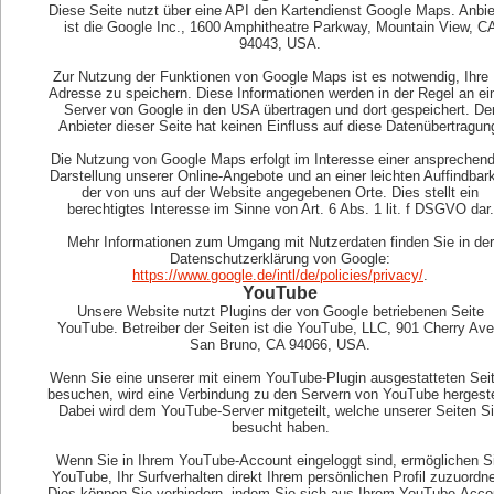
Diese Seite nutzt über eine API den Kartendienst Google Maps. Anbie
ist die Google Inc., 1600 Amphitheatre Parkway, Mountain View, C
94043, USA.
Zur Nutzung der Funktionen von Google Maps ist es notwendig, Ihre 
Adresse zu speichern. Diese Informationen werden in der Regel an ei
Server von Google in den USA übertragen und dort gespeichert. De
Anbieter dieser Seite hat keinen Einfluss auf diese Datenübertragun
Die Nutzung von Google Maps erfolgt im Interesse einer ansprechen
Darstellung unserer Online-Angebote und an einer leichten Auffindbark
der von uns auf der Website angegebenen Orte. Dies stellt ein
berechtigtes Interesse im Sinne von Art. 6 Abs. 1 lit. f DSGVO dar.
Mehr Informationen zum Umgang mit Nutzerdaten finden Sie in der
Datenschutzerklärung von Google:
https://www.google.de/intl/de/policies/privacy/
.
YouTube
Unsere Website nutzt Plugins der von Google betriebenen Seite
YouTube. Betreiber der Seiten ist die YouTube, LLC, 901 Cherry Ave
San Bruno, CA 94066, USA.
Wenn Sie eine unserer mit einem YouTube-Plugin ausgestatteten Sei
besuchen, wird eine Verbindung zu den Servern von YouTube hergestel
Dabei wird dem YouTube-Server mitgeteilt, welche unserer Seiten S
besucht haben.
Wenn Sie in Ihrem YouTube-Account eingeloggt sind, ermöglichen S
YouTube, Ihr Surfverhalten direkt Ihrem persönlichen Profil zuzuordn
Dies können Sie verhindern, indem Sie sich aus Ihrem YouTube-Acco