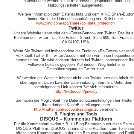
Insbesondere werden keine IP-Adressen gespeichert oder das
Nutzungsverhalten ausgewertet.
Weitere Information zum Datenschutz und dem XING Share-Butto
finden Sie in der Datenschutzerklärung von XING unter:
www.xing.com/app/share?op=data_protection
.
Twitter
Unsere Website verwendet den «Tweet-Button» von Twitter. Das ist e
Funktion der Twitter Inc., 795 Folsom Street, Suite 600, San Francis
CA 94107, USA.
Wenn Sie Twitter und insbesondere die Funktion «Re-Tweet» verwend
verknüpft Twitter Ihr Twitter-Account mit den von Ihnen frequentiert
Internetseiten. Die wird anderen Nutzern bei Twitter, insbesondere Ih
Followern bekannt gegeben. Auf diesem Weg findet eine
Datenübertragung an Twitter statt.
Wir werden als Website-Inhaber nicht von Twitter über den Inhalt de
übertragenen Daten bzw. der Datennutzung informiert. Unter dem
nachfolgendem Link können Sie sich informieren:
http://twitter.com/privacy
Sie haben die Möglichkeit Ihre Datenschutzeinstellungen bei Twitter 
Ihren dortigen KontoEinstellungen unter
http://twitter.com/account/settings
zu verändern.
9. Plugins und Tools
DISQUS – Kommentar Plattform
Für die Kommentarfunktion z.B. zu Blog-Beiträgen nutzt diese Seite 
DISQUS-Plattform. DISQUS ist eine Online-Plattform zum Teilen v
öffentlichen Kommentaren, in der sich Benutzer anmelden und Profi