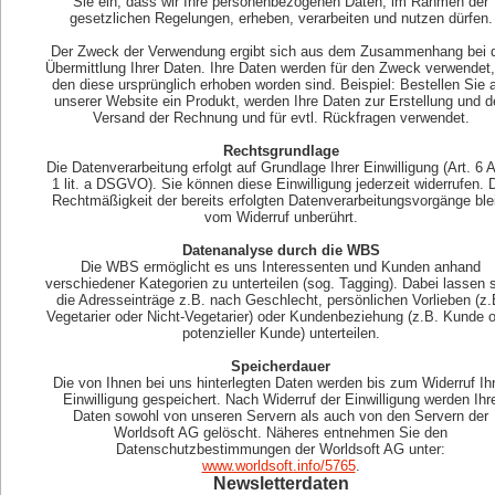
Sie ein, dass wir Ihre personenbezogenen Daten, im Rahmen der
gesetzlichen Regelungen, erheben, verarbeiten und nutzen dürfen.
Der Zweck der Verwendung ergibt sich aus dem Zusammenhang bei 
Übermittlung Ihrer Daten. Ihre Daten werden für den Zweck verwendet,
den diese ursprünglich erhoben worden sind. Beispiel: Bestellen Sie 
unserer Website ein Produkt, werden Ihre Daten zur Erstellung und d
Versand der Rechnung und für evtl. Rückfragen verwendet.
Rechtsgrundlage
Die Datenverarbeitung erfolgt auf Grundlage Ihrer Einwilligung (Art. 6 
1 lit. a DSGVO). Sie können diese Einwilligung jederzeit widerrufen. 
Rechtmäßigkeit der bereits erfolgten Datenverarbeitungsvorgänge ble
vom Widerruf unberührt.
Datenanalyse durch die WBS
Die WBS ermöglicht es uns Interessenten und Kunden anhand
verschiedener Kategorien zu unterteilen (sog. Tagging). Dabei lassen 
die Adresseinträge z.B. nach Geschlecht, persönlichen Vorlieben (z.
Vegetarier oder Nicht-Vegetarier) oder Kundenbeziehung (z.B. Kunde 
potenzieller Kunde) unterteilen.
Speicherdauer
Die von Ihnen bei uns hinterlegten Daten werden bis zum Widerruf Ih
Einwilligung gespeichert. Nach Widerruf der Einwilligung werden Ihr
Daten sowohl von unseren Servern als auch von den Servern der
Worldsoft AG gelöscht. Näheres entnehmen Sie den
Datenschutzbestimmungen der Worldsoft AG unter:
www.worldsoft.info/5765
.
Newsletterdaten