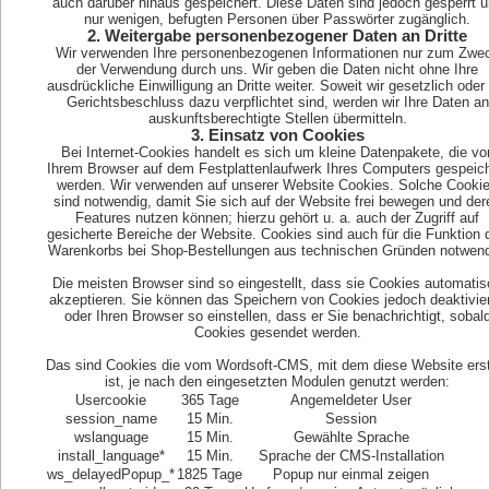
auch darüber hinaus gespeichert. Diese Daten sind jedoch gesperrt 
nur wenigen, befugten Personen über Passwörter zugänglich.
2. Weitergabe personenbezogener Daten an Dritte
Wir verwenden Ihre personenbezogenen Informationen nur zum Zwe
der Verwendung durch uns. Wir geben die Daten nicht ohne Ihre
ausdrückliche Einwilligung an Dritte weiter. Soweit wir gesetzlich oder
Gerichtsbeschluss dazu verpflichtet sind, werden wir Ihre Daten an
auskunftsberechtigte Stellen übermitteln.
3. Einsatz von Cookies
Bei Internet-Cookies handelt es sich um kleine Datenpakete, die vo
Ihrem Browser auf dem Festplattenlaufwerk Ihres Computers gespeich
werden. Wir verwenden auf unserer Website Cookies. Solche Cooki
sind notwendig, damit Sie sich auf der Website frei bewegen und der
Features nutzen können; hierzu gehört u. a. auch der Zugriff auf
gesicherte Bereiche der Website. Cookies sind auch für die Funktion 
Warenkorbs bei Shop-Bestellungen aus technischen Gründen notwend
Die meisten Browser sind so eingestellt, dass sie Cookies automati
akzeptieren. Sie können das Speichern von Cookies jedoch deaktivie
oder Ihren Browser so einstellen, dass er Sie benachrichtigt, sobal
Cookies gesendet werden.
Das sind Cookies die vom Wordsoft-CMS, mit dem diese Website erst
ist, je nach den eingesetzten Modulen genutzt werden:
Usercookie
365 Tage
Angemeldeter User
session_name
15 Min.
Session
wslanguage
15 Min.
Gewählte Sprache
install_language*
15 Min.
Sprache der CMS-Installation
ws_delayedPopup_*
1825 Tage
Popup nur einmal zeigen