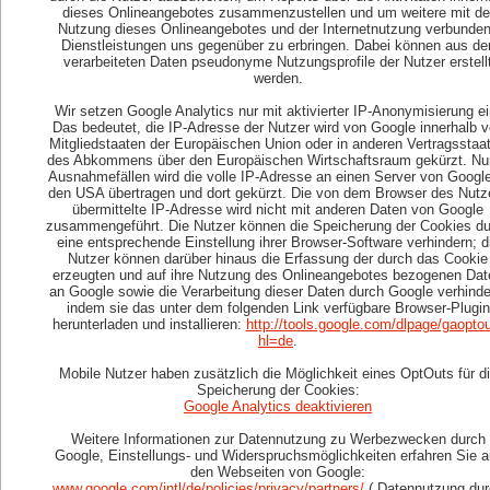
dieses Onlineangebotes zusammenzustellen und um weitere mit de
Nutzung dieses Onlineangebotes und der Internetnutzung verbunde
Dienstleistungen uns gegenüber zu erbringen. Dabei können aus de
verarbeiteten Daten pseudonyme Nutzungsprofile der Nutzer erstell
werden.
Wir setzen Google Analytics nur mit aktivierter IP-Anonymisierung ei
Das bedeutet, die IP-Adresse der Nutzer wird von Google innerhalb 
Mitgliedstaaten der Europäischen Union oder in anderen Vertragsstaa
des Abkommens über den Europäischen Wirtschaftsraum gekürzt. Nur
Ausnahmefällen wird die volle IP-Adresse an einen Server von Google
den USA übertragen und dort gekürzt. Die von dem Browser des Nutz
übermittelte IP-Adresse wird nicht mit anderen Daten von Google
zusammengeführt. Die Nutzer können die Speicherung der Cookies du
eine entsprechende Einstellung ihrer Browser-Software verhindern; d
Nutzer können darüber hinaus die Erfassung der durch das Cookie
erzeugten und auf ihre Nutzung des Onlineangebotes bezogenen Dat
an Google sowie die Verarbeitung dieser Daten durch Google verhinde
indem sie das unter dem folgenden Link verfügbare Browser-Plugin
herunterladen und installieren:
http://tools.google.com/dlpage/gaopto
hl=de
.
Mobile Nutzer haben zusätzlich die Möglichkeit eines OptOuts für d
Speicherung der Cookies:
Google Analytics deaktivieren
Weitere Informationen zur Datennutzung zu Werbezwecken durch
Google, Einstellungs- und Widerspruchsmöglichkeiten erfahren Sie a
den Webseiten von Google:
www.google.com/intl/de/policies/privacy/partners/
(„Datennutzung dur