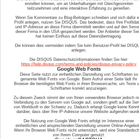
erstellen können, um an Unterhaltungen mit Gleichgesinnten
teilzunehmen und eine interaktive Erfahrung zu genießen.
Wenn Sie Kommentare zu Blog-Beiträgen schreiben und sich dafür e
Profil anlegen, nutzen Sie DISQUS. Das bedeutet, dass Ihre Profilda
und IP-Adresse an diese Firma übermittelt werden und auf den Serve
dieser Firma in den USA gespeichert werden. Der Anbieter dieser Sei
hat keinen Einfluss auf diese Datenübertragung.
Die können dies vermeiden indem Sie kein Benutzer-Profil bei DISQ
anlegen.
Die DISQUS Datenschutzinformationen finden Sie hier:
https://help.disqus.com/terms-and-policies/disqus-privacy-policy
Google Web Fonts
Diese Seite nutzt zur einheitlichen Darstellung von Schriftarten so
genannte Web Fonts von Google. Beim Aufruf einer Seite lädt Ihr
Browser die benötigten Web Fonts in ihren Browsercache, um Texte 
Schriftarten korrekt anzuzeigen.
Zu diesem Zweck nimmt der von Ihnen verwendete Browser jedoch ni
Verbindung zu den Servern von Google auf, sondern greift auf die Ser
von Worldsoft in der Schweiz zu. Dadurch erlangt Google keine Kennt
darüber, dass über Ihre IP-Adresse unsere Website aufgerufen wurd
Die Nutzung von Google Web Fonts erfolgt im Interesse einer
einheitlichen und ansprechenden Darstellung unserer Online-Angebot
Wenn Ihr Browser Web Fonts nicht unterstützt, wird eine Standardschr
von Ihrem Computer genutzt.