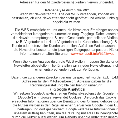
Adressen für den Mitgliederbereich) bleiben hiervon unberührt.
Datenanalyse durch die WBS
Wenn wir Newsletter mit Hilfe der WBS versenden, können wir
feststellen, ob eine Newsletter-Nachricht geöffnet und welche Links g
angeklickt wurden.
Die WBS ermöglicht es uns auch, die Newsletter-Empfänger anhan
verschiedener Kategorien zu unterteilen (sog. Tagging). Dabei lassen 
die Newsletterempfänger z.B. nach Geschlecht, persönlichen Vorlieb
(z.B. Vegetarier oder Nicht-Vegetarier) oder Kundenbeziehung (z.B.
Kunde oder potenzieller Kunde) unterteilen. Auf diese Weise lassen s
die Newsletter besser an die jeweiligen Zielgruppen anpassen. Nähe
Informationen erhalten Sie unter:
www.worldsoft.info/5243/wbs
Wenn Sie keine Analyse durch die WBS wollen, müssen Sie daher d
Newsletter abbestellen. Hierfür stellen wir in jeder Newsletternachric
einen entsprechenden Link zur Verfügung.
Daten, die zu anderen Zwecken bei uns gespeichert wurden (z.B. E-Ma
Adressen für den Mitgliederbereich, Adressangaben für die
Rechnungserstellung) bleiben hiervon unberührt.
7. Google Analytics
Wir setzen Google Analytics, einen Webanalysedienst der Google In
(„Google“) ein. Google verwendet Cookies. Die durch das Cookie
erzeugten Informationen über die Benutzung des Onlineangebotes du
die Nutzer werden in der Regel an einen Server von Google in den U
übertragen und dort gespeichert. Google wird diese Informationen i
unserem Auftrag benutzen, um die Nutzung unseres Onlineangebot
durch die Nutzer auszuwerten, um Reports über die Aktivitäten innerh