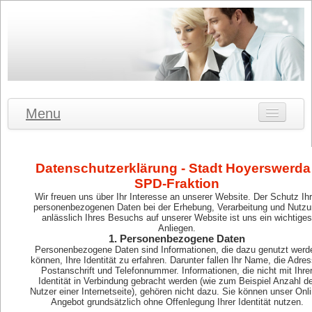
Menu
Willkommen
Unsere Stadträte
Datenschutzerklärung - Stadt Hoyerswerda 
SPD-Fraktion
Aktuelles
Wir freuen uns über Ihr Interesse an unserer Website. Der Schutz Ihr
personenbezogenen Daten bei der Erhebung, Verarbeitung und Nutzu
Der Stadtrat
anlässlich Ihres Besuchs auf unserer Website ist uns ein wichtiges
Anliegen.
Eigene Anträge
1. Personenbezogene Daten
Personenbezogene Daten sind Informationen, die dazu genutzt werd
können, Ihre Identität zu erfahren. Darunter fallen Ihr Name, die Adres
Kontakt
Postanschrift und Telefonnummer. Informationen, die nicht mit Ihre
Identität in Verbindung gebracht werden (wie zum Beispiel Anzahl de
Datenschutzerklärung
Nutzer einer Internetseite), gehören nicht dazu. Sie können unser Onli
Angebot grundsätzlich ohne Offenlegung Ihrer Identität nutzen.
Impressum