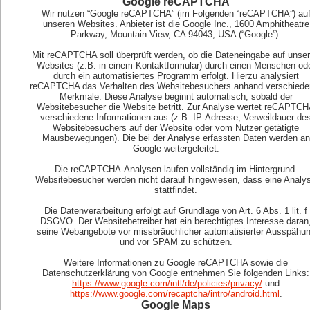
Google reCAPTCHA
Wir nutzen “Google reCAPTCHA” (im Folgenden “reCAPTCHA”) au
unseren Websites. Anbieter ist die Google Inc., 1600 Amphitheatre
Parkway, Mountain View, CA 94043, USA (“Google”).
Mit reCAPTCHA soll überprüft werden, ob die Dateneingabe auf unse
Websites (z.B. in einem Kontaktformular) durch einen Menschen od
durch ein automatisiertes Programm erfolgt. Hierzu analysiert
reCAPTCHA das Verhalten des Websitebesuchers anhand verschiede
Merkmale. Diese Analyse beginnt automatisch, sobald der
Websitebesucher die Website betritt. Zur Analyse wertet reCAPTC
verschiedene Informationen aus (z.B. IP-Adresse, Verweildauer de
Websitebesuchers auf der Website oder vom Nutzer getätigte
Mausbewegungen). Die bei der Analyse erfassten Daten werden an
Google weitergeleitet.
Die reCAPTCHA-Analysen laufen vollständig im Hintergrund.
Websitebesucher werden nicht darauf hingewiesen, dass eine Analy
stattfindet.
Die Datenverarbeitung erfolgt auf Grundlage von Art. 6 Abs. 1 lit. f
DSGVO. Der Websitebetreiber hat ein berechtigtes Interesse daran
seine Webangebote vor missbräuchlicher automatisierter Ausspähu
und vor SPAM zu schützen.
Weitere Informationen zu Google reCAPTCHA sowie die
Datenschutzerklärung von Google entnehmen Sie folgenden Links:
https://www.google.com/intl/de/policies/privacy/
und
https://www.google.com/recaptcha/intro/android.html
.
Google Maps